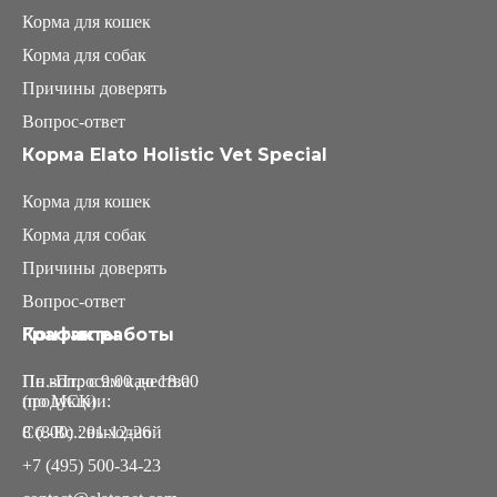
Корма для кошек
Корма для собак
Причины доверять
Вопрос-ответ
Корма Elato Holistic Vet Special
Корма для кошек
Корма для собак
Причины доверять
Вопрос-ответ
График работы
Контакты
Пн.-Пт.: с 9.00 до 18.00
По вопросам качества
(по МСК)
продукции:
Сб.-Вс.: выходной
8 (800) 201-12-26
+7 (495) 500-34-23